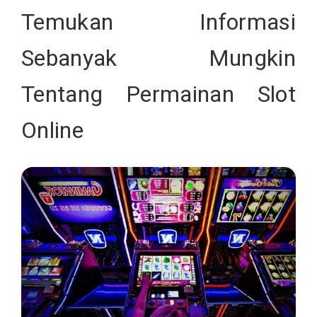
Temukan Informasi
Sebanyak Mungkin
Tentang Permainan Slot
Online