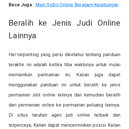
Baca Juga
:
Main Sicbo Online Beragam Keuntungan
Beralih ke Jenis Judi Online
Lainnya
Hal terpenting yang perlu diketahui tentang panduan
terakhir ini adalah ketika tiba waktunya untuk mulai
memainkan permainan ini, Kalian juga dapat
menggunakan panduan ini untuk beralih ke jenis
permainan slot online lainnya dan kemudian beralih
dari permainan online ke permainan peluang lainnya.
Di situs taruhan agen judi online terbaik dan
terpercaya, Kalian dapat mencerminkan posisi Kalian