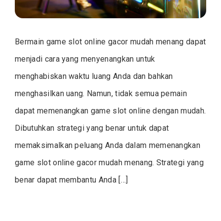
Bermain game slot online gacor mudah menang dapat
menjadi cara yang menyenangkan untuk
menghabiskan waktu luang Anda dan bahkan
menghasilkan uang. Namun, tidak semua pemain
dapat memenangkan game slot online dengan mudah.
Dibutuhkan strategi yang benar untuk dapat
memaksimalkan peluang Anda dalam memenangkan
game slot online gacor mudah menang. Strategi yang
benar dapat membantu Anda […]