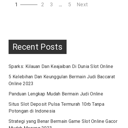
1
2
3
…
5
Next
navigation
Recent Posts
Sparks: Kilauan Dan Keajaiban Di Dunia Slot Online
5 Kelebihan Dan Keunggulan Bermain Judi Baccarat
Online 2023
Panduan Lengkap Mudah Bermain Judi Online
Situs Slot Deposit Pulsa Termurah 10rb Tanpa
Potongan di Indonesia
Strategi yang Benar Bermain Game Slot Online Gacor