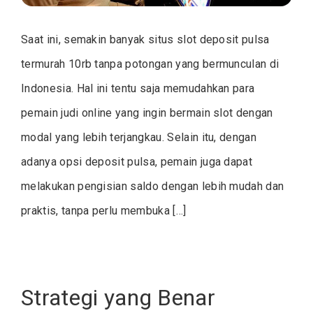
Saat ini, semakin banyak situs slot deposit pulsa
termurah 10rb tanpa potongan yang bermunculan di
Indonesia. Hal ini tentu saja memudahkan para
pemain judi online yang ingin bermain slot dengan
modal yang lebih terjangkau. Selain itu, dengan
adanya opsi deposit pulsa, pemain juga dapat
melakukan pengisian saldo dengan lebih mudah dan
praktis, tanpa perlu membuka […]
Strategi yang Benar