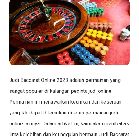
Judi Baccarat Online 2023 adalah permainan yang
sangat populer di kalangan pecinta judi online.
Permainan ini menawarkan keunikan dan keseruan
yang tak dapat ditemukan di jenis permainan judi
online lainnya. Dalam artikel ini, kami akan membahas
lima kelebihan dan keunggulan bermain Judi Baccarat