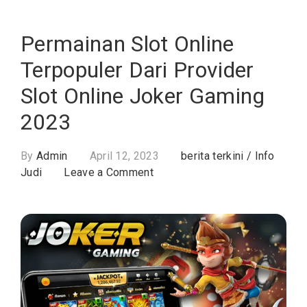
Permainan Slot Online
Terpopuler Dari Provider
Slot Online Joker Gaming
2023
By
Admin
April 12, 2023
berita terkini
/
Info
on
Judi
Leave a Comment
Permainan
Slot
Online
Terpopuler
Dari
Provider
Slot
Online