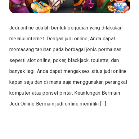
Judi online adalah bentuk perjudian yang dilakukan
melalui internet. Dengan judi online, Anda dapat
memasang taruhan pada berbagai jenis permainan
seperti slot online, poker, blackjack, roulette, dan
banyak lagi. Anda dapat mengakses situs judi online
kapan saja dan di mana saja menggunakan perangkat
komputer atau ponsel pintar. Keuntungan Bermain
Judi Online Bermain judi online memiliki […]