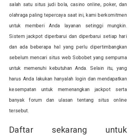
salah satu situs judi bola, casino online, poker, dan
olahraga paling tepercaya saat ini, kami berkomitmen
untuk memberi Anda layanan setinggi mungkin.
Sistem jackpot diperbarui dan diperbarui setiap hari
dan ada beberapa hal yang perlu dipertimbangkan
sebelum mencari situs web Sobobet yang sempurna
untuk memenuhi kebutuhan Anda. Selain itu, yang
harus Anda lakukan hanyalah login dan mendapatkan
kesempatan untuk memenangkan jackpot serta
banyak forum dan ulasan tentang situs online
tersebut.
Daftar sekarang untuk