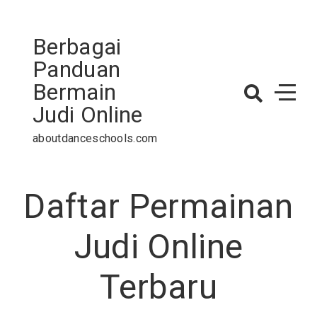
Skip
to
Berbagai
content
Panduan
Bermain
Judi Online
aboutdanceschools.com
Daftar Permainan
Judi Online
Terbaru