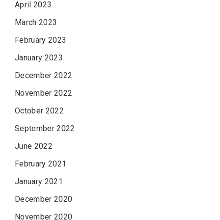
April 2023
March 2023
February 2023
January 2023
December 2022
November 2022
October 2022
September 2022
June 2022
February 2021
January 2021
December 2020
November 2020