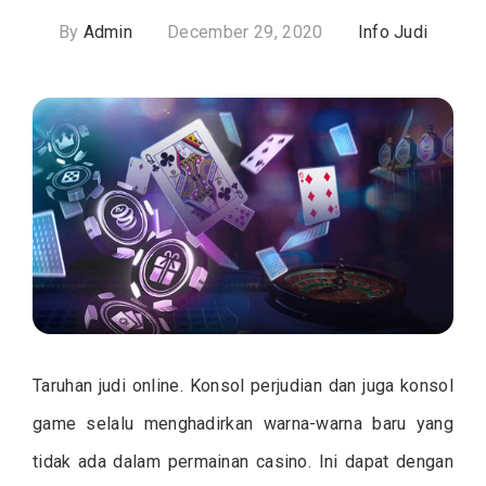
By
Admin
December 29, 2020
Info Judi
Taruhan judi online. Konsol perjudian dan juga konsol
game selalu menghadirkan warna-warna baru yang
tidak ada dalam permainan casino. Ini dapat dengan