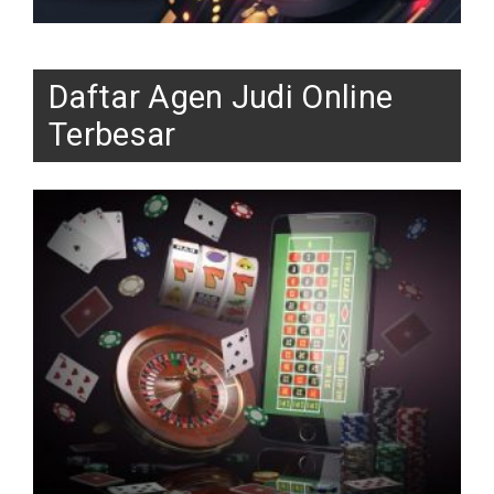
Daftar Agen Judi Online
Terbesar