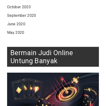
October 2020
September 2020
June 2020
May 2020
Bermain Judi Online
Untung Banyak