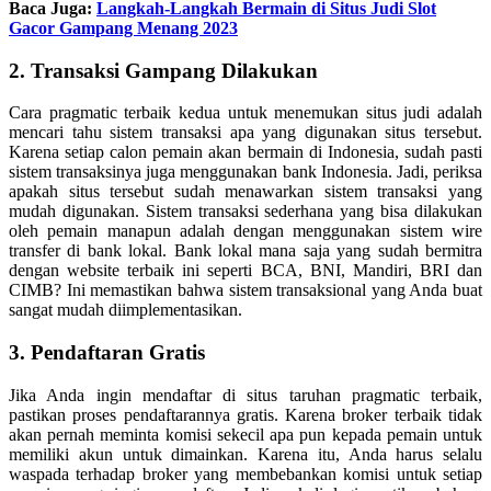
Baca Juga:
Langkah-Langkah Bermain di Situs Judi Slot
Gacor Gampang Menang 2023
2. Transaksi Gampang Dilakukan
Cara pragmatic terbaik kedua untuk menemukan situs judi adalah
mencari tahu sistem transaksi apa yang digunakan situs tersebut.
Karena setiap calon pemain akan bermain di Indonesia, sudah pasti
sistem transaksinya juga menggunakan bank Indonesia. Jadi, periksa
apakah situs tersebut sudah menawarkan sistem transaksi yang
mudah digunakan. Sistem transaksi sederhana yang bisa dilakukan
oleh pemain manapun adalah dengan menggunakan sistem wire
transfer di bank lokal. Bank lokal mana saja yang sudah bermitra
dengan website terbaik ini seperti BCA, BNI, Mandiri, BRI dan
CIMB? Ini memastikan bahwa sistem transaksional yang Anda buat
sangat mudah diimplementasikan.
3. Pendaftaran Gratis
Jika Anda ingin mendaftar di situs taruhan pragmatic terbaik,
pastikan proses pendaftarannya gratis. Karena broker terbaik tidak
akan pernah meminta komisi sekecil apa pun kepada pemain untuk
memiliki akun untuk dimainkan. Karena itu, Anda harus selalu
waspada terhadap broker yang membebankan komisi untuk setiap