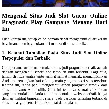
Mengenal Situs Judi Slot Gacor Online
Pragmatic Play Gampang Menang Hari
Ini
Oleh karena itu, setiap calon pemain dapat mengetahui di artikel ini
bagaimana membayangkan diri mereka di situs terbaik.
1. Ketahui Tampilan Pada Situs Judi Slot Online
Terpopuler dan Terbaik
Cara pertama untuk menemukan situs judi pragmatic terbaik adalah
dengan mengetahui seperti apa tampilan situs tersebut. Lagi pula,
tampil di situs teratas tentu terlihat sangat menarik, memungkinkan
Anda memenangkan hati calon pemain yang mencari situs tersebut.
Karena itu, Anda perlu mengetahui aspek pragmatic terbaik dari
situs judi yang Anda pilih. Cara ini tentunya sangat efektif dan
sangat memudahkan Anda untuk menemukan website terbaik hanya
dengan melihat tampilannya saja. Jadi pastikan tampilan terbaik di
situs ini sangat menarik untuk dilihat dan dialami.