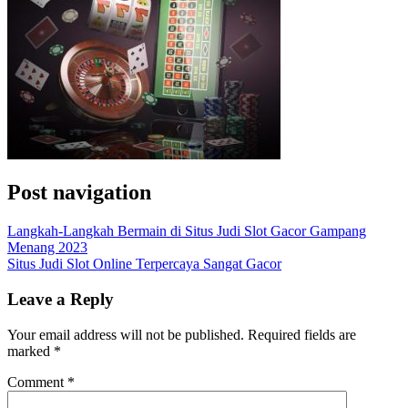
Post navigation
Langkah-Langkah Bermain di Situs Judi Slot Gacor Gampang
Menang 2023
Situs Judi Slot Online Terpercaya Sangat Gacor
Leave a Reply
Your email address will not be published.
Required fields are
marked
*
Comment
*