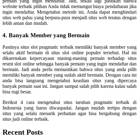
pemain yang ingin mendaftar. Jadi, sekali lagi pastikan bahwa
website terbaik pilihan Anda tidak memungut biaya pendaftaran jika
ingin mendaftar. Mengetahui metode ini, Anda dapat menghindari
situs web palsu yang berpura-pura menjadi situs web teratas dengan
lebih aman dan mudah.
4. Banyak Member yang Bermain
Pastinya situs slot pragmatic terbaik memiliki banyak member yang
selalu aktif bermain di situs slot online populer tersebut. Hal ini
dikarenakan kepercayaan masing-masing pemain terhadap situs
resmi slot online sehingga banyak pemain yang ingin mendaftar dan
bermain. Jadi anda perlu memastikan bahwa situs yang anda pilih
memiliki banyak member yang sudah aktif bermain. Dengan cara ini
anda bisa langsung mengetahui keaslian situs yang dipercaya
banyak pemain saat ini. Jangan sampai salah pilih karena kalau salah
bisa rugi besar.
Berikut 4 cara mengetahui situs taruhan pragmatic terbaik di
Indonesia yang harus diwaspadai. Jangan mudah tertipu dengan
situs yang selalu menarik perhatian agar bisa bergabung dengan
situs judi online terbaik.
Recent Posts