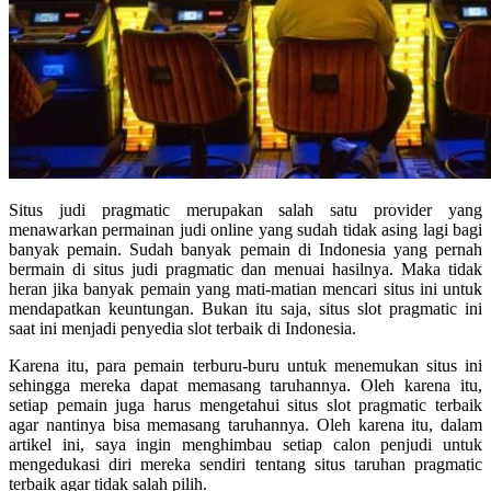
Situs judi pragmatic merupakan salah satu provider yang
menawarkan permainan judi online yang sudah tidak asing lagi bagi
banyak pemain. Sudah banyak pemain di Indonesia yang pernah
bermain di situs judi pragmatic dan menuai hasilnya. Maka tidak
heran jika banyak pemain yang mati-matian mencari situs ini untuk
mendapatkan keuntungan. Bukan itu saja, situs slot pragmatic ini
saat ini menjadi penyedia slot terbaik di Indonesia.
Karena itu, para pemain terburu-buru untuk menemukan situs ini
sehingga mereka dapat memasang taruhannya. Oleh karena itu,
setiap pemain juga harus mengetahui situs slot pragmatic terbaik
agar nantinya bisa memasang taruhannya. Oleh karena itu, dalam
artikel ini, saya ingin menghimbau setiap calon penjudi untuk
mengedukasi diri mereka sendiri tentang situs taruhan pragmatic
terbaik agar tidak salah pilih.