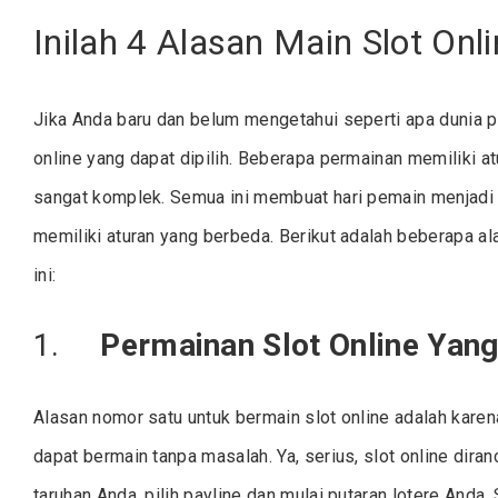
Inilah 4 Alasan Main Slot Onl
Jika Anda baru dan belum mengetahui seperti apa dunia p
online yang dapat dipilih. Beberapa permainan memiliki 
sangat komplek. Semua ini membuat hari pemain menjadi l
memiliki aturan yang berbeda. Berikut adalah beberapa al
ini:
1.
Permainan Slot Online Ya
Alasan nomor satu untuk bermain slot online adalah kar
dapat bermain tanpa masalah. Ya, serius, slot online di
taruhan Anda, pilih payline dan mulai putaran lotere And