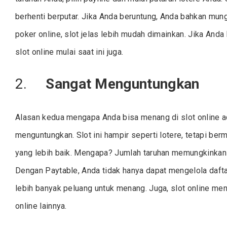
berhenti berputar. Jika Anda beruntung, Anda bahkan mu
poker online, slot jelas lebih mudah dimainkan. Jika And
slot online mulai saat ini juga.
2.
Sangat Menguntungkan
Alasan kedua mengapa Anda bisa menang di slot online ad
menguntungkan. Slot ini hampir seperti lotere, tetapi be
yang lebih baik. Mengapa? Jumlah taruhan memungkinka
Dengan Paytable, Anda tidak hanya dapat mengelola dafta
lebih banyak peluang untuk menang. Juga, slot online me
online lainnya.