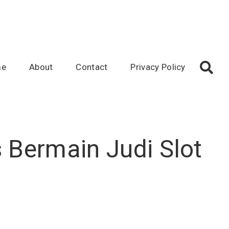
me
About
Contact
Privacy Policy
Bermain Judi Slot
i