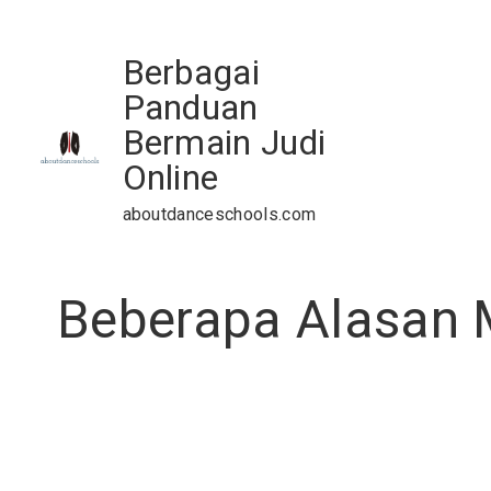
Skip
to
Berbagai
content
Panduan
Bermain Judi
Online
aboutdanceschools.com
Beberapa Alasan 