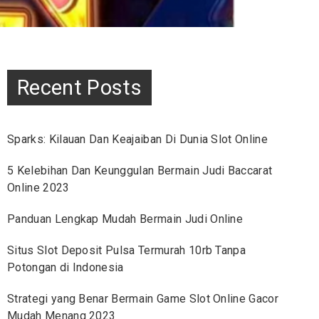
Recent Posts
Sparks: Kilauan Dan Keajaiban Di Dunia Slot Online
5 Kelebihan Dan Keunggulan Bermain Judi Baccarat
Online 2023
Panduan Lengkap Mudah Bermain Judi Online
Situs Slot Deposit Pulsa Termurah 10rb Tanpa
Potongan di Indonesia
Strategi yang Benar Bermain Game Slot Online Gacor
Mudah Menang 2023